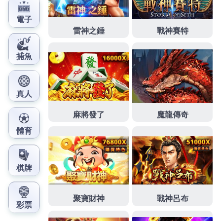
者
佈
類
日
期:
文
上一篇文章
章
免費情色影片共亯熱力十足的電競娛
上
一
樂盛宴
導
篇
覽
文
章:
下一篇文章
免費情色影片公式豐富，帶給玩家不
下
一
一樣的感受
篇
文
章: