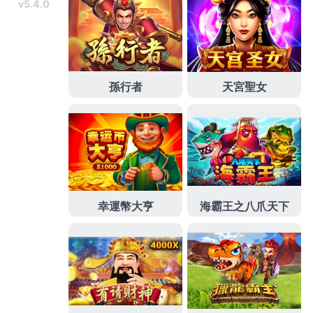
彙整
2026 年 8 月
2026 年 7 月
2026 年 6 月
2026 年 5 月
2026 年 4 月
2026 年 3 月
2026 年 2 月
2026 年 1 月
2025 年 12 月
2025 年 11 月
2025 年 10 月
2025 年 9 月
2025 年 8 月
2025 年 7 月